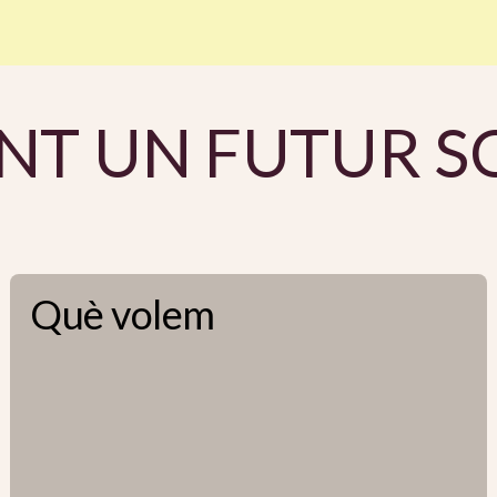
NT UN FUTUR S
Què volem