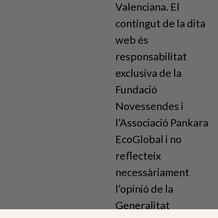
Valenciana. El
contingut de la dita
web és
responsabilitat
exclusiva de la
Fundació
Novessendes i
l’Associació Pankara
EcoGlobal i no
reflecteix
necessàriament
l’opinió de la
Generalitat