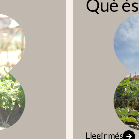
Què és
Llegir més