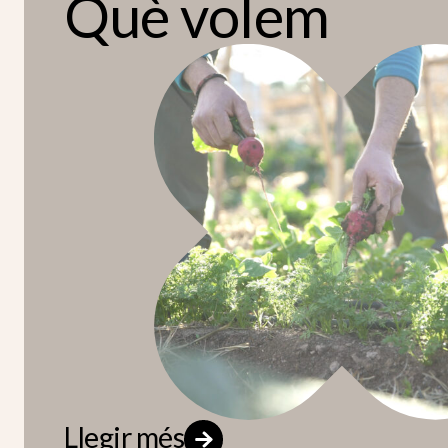
Què volem
Llegir més