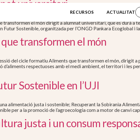
nat universitari
RECURSOS
ACTUALITAT
e transformen el món dirigit a alumnat universitari, que es durà a te
n Futur Sostenible, organitzada per l’ONGD Pankara Ecoglobal i la
s que transformen el món
essió del cicle formatiu Aliments que transformen el món, dirigit a
ió d’aliments respectuoses amb el medi ambient, el territori i les 
utur Sostenible en l’UJI
na alimentació justa i sostenible; Recuperant la Sobirania Alimentàr
nible per a la promoció de l’agroecologia com a motor de canvi cap
tura justa i un consum responsa