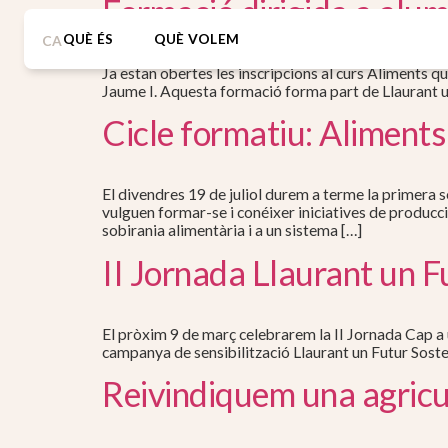
Formació dirigida a alum
QUÈ ÉS
QUÈ VOLEM
CA
Ja estan obertes les inscripcions al curs Aliments qu
Jaume I. Aquesta formació forma part de Llaurant u
Cicle formatiu: Aliment
El divendres 19 de juliol durem a terme la primera s
vulguen formar-se i conéixer iniciatives de producc
sobirania alimentària i a un sistema […]
II Jornada Llaurant un F
El pròxim 9 de març celebrarem la II Jornada Cap a u
campanya de sensibilització Llaurant un Futur Soste
Reivindiquem una agricul