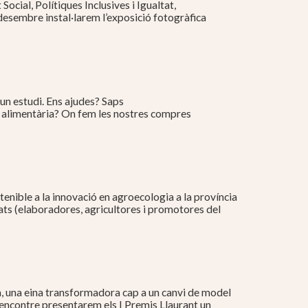
ocial, Polítiques Inclusives i Igualtat,
 desembre instal·larem l’exposició fotogràfica
un estudi. Ens ajudes? Saps
ia alimentària? On fem les nostres compres
nible a la innovació en agroecologia a la província
ts (elaboradores, agricultores i promotores del
a, una eina transformadora cap a un canvi de model
 l’encontre presentarem els I Premis Llaurant un