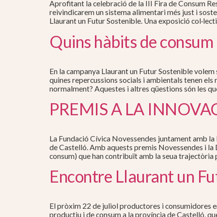
Aprofitant la celebració de la III Fira de Consum Res
reivindicarem un sistema alimentari més just i soste
Llaurant un Futur Sostenible. Una exposició col·lecti
Quins hàbits de consum 
En la campanya Llaurant un Futur Sostenible volem s
quines repercussions socials i ambientals tenen els
normalment? Aquestes i altres qüestions són les que
PREMIS A LA INNOV
La Fundació Cívica Novessendes juntament amb la Di
de Castelló. Amb aquests premis Novessendes i la D
consum) que han contribuït amb la seua trajectòria 
Encontre Llaurant un Fu
El pròxim 22 de juliol productores i consumidores e
productiu i de consum a la província de Castelló, que