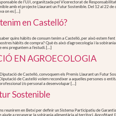
ponsable de l’UJI, organitzada pel Vicerectorat de Responsabilitat S
nible amb el projecte Llaurant un Futur Sostenible. Del 12 al 22 de
va on es […]
tenim en Castelló?
aber quins hàbits de consum tenim a Castelló, per això estem fent 
 nostres hàbits de compra? Què és això d’agroecologia i la sobiran
 ens preguntem a l’estudi. […]
ACIÓ EN AGROECOLOGIA
putació de Castelló, convoquem els Premis Llaurant un Futur Soste
iputació de Castelló volem reconéixer a aquelles persones o entita
professional i/o personal a desenvolupar […]
tur Sostenible
ns reunirem en Betxí per definir un Sistema Participatiu de Garanti
 ajude a recuperar la sobirania alimentària al territori. Aprofitant