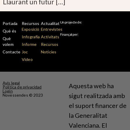
Llaurant un futur […]
Un projecte de:
Portada
Recursos
Actualitat
Exposició
Entrevistes
Què és
Finançat per:
Infografia
Activitats
Què
volem
Informe
Recursos
Contacte
Joc
Notícies
Video
Avís legal
Aquesta web ha
Política de privacidad
Login
sigut realitzada amb
Novessendes © 2023
el suport financer de
la Generalitat
Valenciana. El