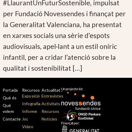
#LlaurantUnFuturSostenible, impulsat
per Fundació Novessendes i finançat per
la Generalitat Valenciana, ha presentat
en xarxes socials una sèrie d’espots
audiovisuals, apel·lant a un estil oníric
infantil, per a cridar l’atenció sobre la
qualitat i sostenibilitat […]
Un projecte de:
Portada
Recursos
Actualitat
Exposició
Entrevistes
Què és
Infografia
Activitats
Què
volem
Informe
Recursos
Contacte
Joc
Notícies
Finançat per:
Video