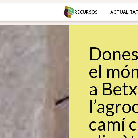
RECURSOS
ACTUALITA
Dones 
el món
a Betx
l’agro
camí c