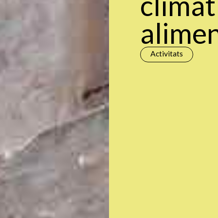
climàti
alimen
Activitats