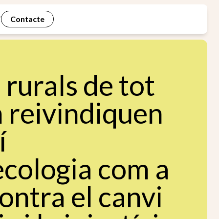
Contacte
T
rurals de tot
 reivindiquen
í
ecologia com a
ontra el canvi