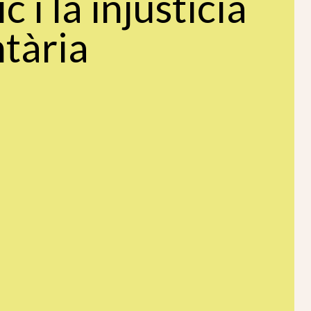
c i la injustícia
tària