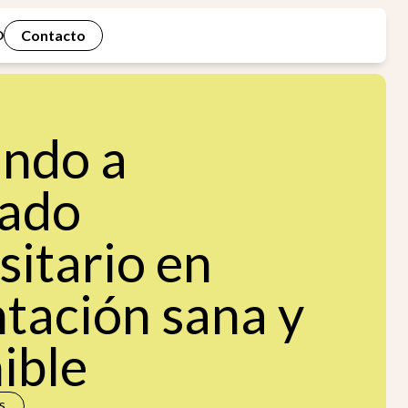
Contacto
D
ndo a
ado
sitario en
tación sana y
ible
s