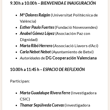
9.30 h a 10.00 h –
BIENVENIDA E INAUGURACIÓN
Mª Dolores Raigón
(Universitat Politècnica de
València)
Esther Paulo Fuertes
(Fundació Novessendes)
Anabel Gómez López
(
Asociación Paz con
Dignidad)
Marta Ribó Herrero
(Associació Llavors d’Ací)
Carla Nebot Nebot
(Ayuntamiento de Betxí)
Autoridades
de
DG Cooperación Valenciana
10.00 h a 11:45 h –
ESPACIO DE REFLEXIÓN
Participan:
Marta Guadalupe Rivera Ferre
(Investigadora
CSIC)
Thamar Sepúlveda Cuevas
(investigadora