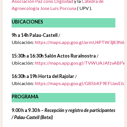
Asociación Paz cono Dignidad
y la
Cátedra de
Agroecología Jose Luís Porcuna
( UPV ).
UBICACIONES
9h a 14h Palau-Castell
/
Ubicación:
https://maps.app.goo.gl/armU4PTW3j83N6
15:30h a 16:30h Salón Actos Ruralnostra
/
Ubicación:
https://maps.app.goo.gl/TVWUAJAfzvABF
16:30h a 19h Horta del Rajolar
/
Ubicación:
https://maps.app.goo.gl/GBSbKF9EFUasEb
PROGRAMA
9.00 h a 9.30 h –
Recepción y registro de participantes
/ Palau-Castell (Betxí)