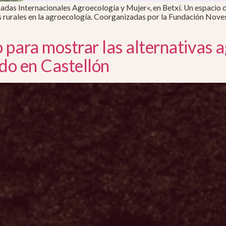
adas Internacionales Agroecología y Mujer«, en Betxí. Un espacio de
es rurales en la agroecología. Coorganizadas por la Fundación Nove
para mostrar las alternativas a
ado en Castellón