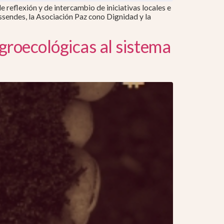
 reflexión y de intercambio de iniciativas locales e
ssendes, la Asociación Paz cono Dignidad y la
groecológicas al sistema