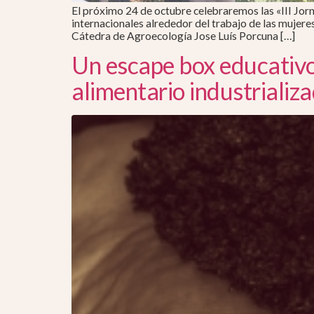
El próximo 24 de octubre celebraremos las «III Jorn
internacionales alrededor del trabajo de las mujer
Cátedra de Agroecología Jose Luís Porcuna […]
Un escape box educativo 
alimentario industrializ