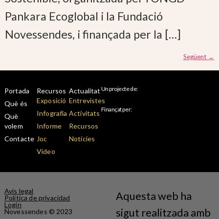
Pankara Ecoglobal i la Fundació
Novessendes, i finançada per la […]
Següent
→
Un projecte de:
Portada
Recursos
Actualitat
Exposició
Entrevistes
Què és
Finançat per:
Infografia
Activitats
Què
volem
Informe
Recursos
Contacte
Joc
Notícies
Video
Avís legal
Aquesta web ha
Política de privacidad
Login
sigut realitzada amb
Novessendes © 2023